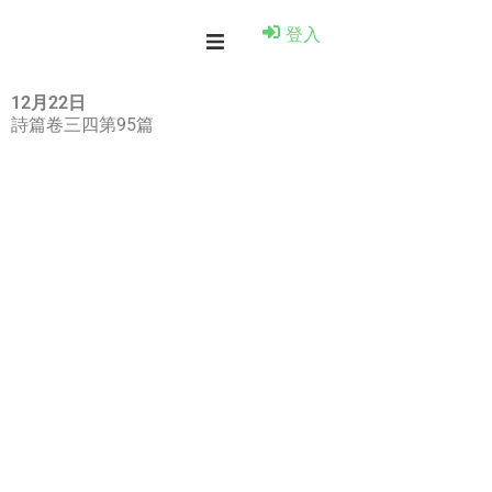
登入
12月22日
詩篇卷三四第95篇