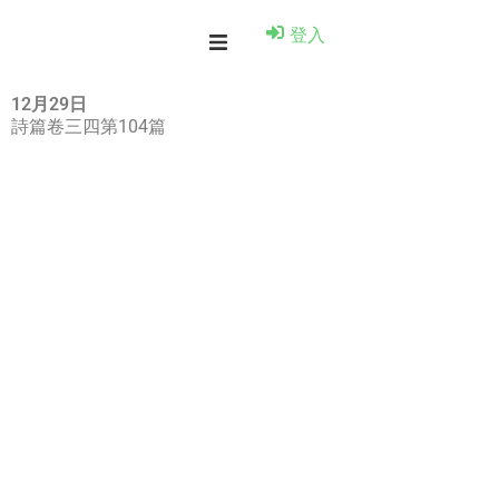
登入
12月29日
詩篇卷三四第104篇