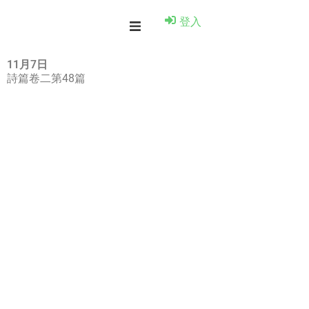
登入
11月7日
詩篇卷二第48篇