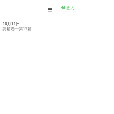
登入
10月11日
詩篇卷一第17篇